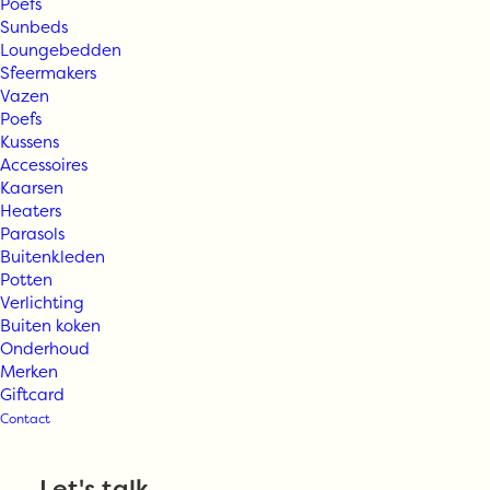
Poefs
Sunbeds
Loungebedden
Sfeermakers
Vazen
Poefs
Kussens
Accessoires
Kaarsen
Heaters
Parasols
Buitenkleden
BRYCK –
Potten
Verlichting
Buiten koken
Hocker
Onderhoud
Merken
Giftcard
Contact
Vanaf
€
550,00
Let's talk