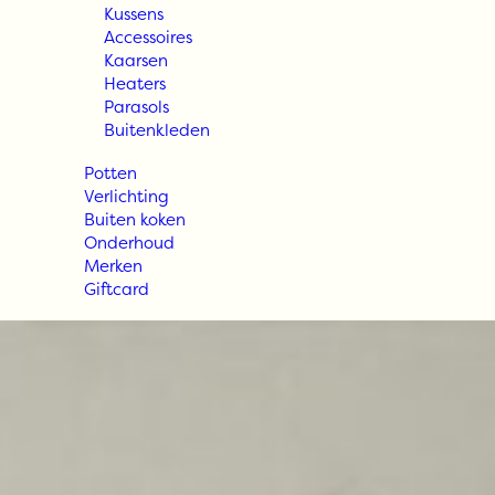
Kussens
Accessoires
Kaarsen
Heaters
Parasols
Buitenkleden
Potten
Verlichting
Buiten koken
Onderhoud
Merken
Giftcard