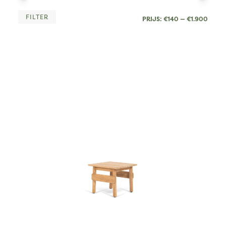
MIN.
MAX
FILTER
PRIJS:
€140
—
€1.900
PRIJ
PRIJ