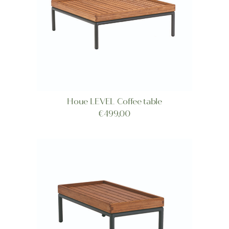
op
de
productpagina
Houe LEVEL Coffee table
TOEVOEGEN AAN WINKELWAGEN
€
499,00