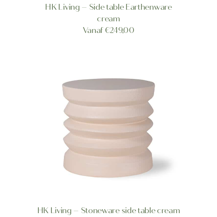
Dit
HK Living – Side table Earthenware
product
OPTIES SELECTEREN
cream
heeft
Vanaf
€
249,00
meerdere
variaties.
Deze
optie
kan
gekozen
worden
op
de
productpagina
HK Living – Stoneware side table cream