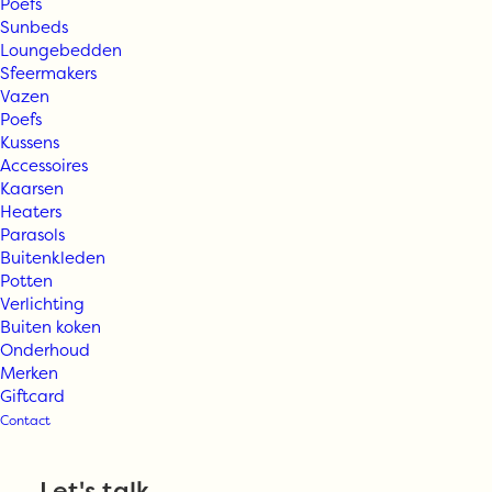
Poefs
Sunbeds
Loungebedden
Sfeermakers
Vazen
Poefs
Kussens
Accessoires
Kaarsen
Heaters
Parasols
Buitenkleden
Potten
Verlichting
Buiten koken
Onderhoud
Merken
Giftcard
Contact
Let's talk