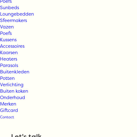
Poefs
Sunbeds
Loungebedden
Sfeermakers
Vazen
Poefs
Kussens
Accessoires
Kaarsen
Heaters
Parasols
Buitenkleden
Potten
Verlichting
Buiten koken
Onderhoud
Merken
Giftcard
Contact
Let's talk