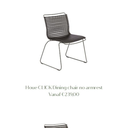
Deze
optie
kan
gekozen
worden
op
de
productpagina
Dit
Houe CLICK Dining chair no armrest
product
OPTIES SELECTEREN
Vanaf
€
239,00
heeft
meerdere
variaties.
Deze
optie
kan