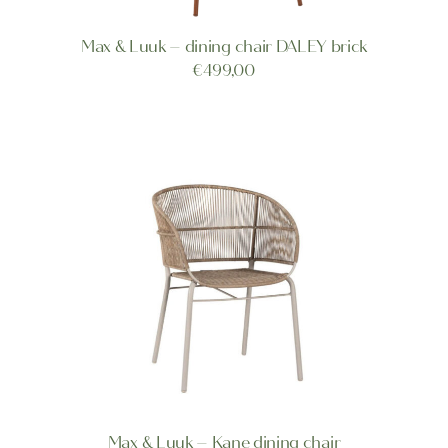
Max & Luuk – dining chair DALEY brick
TOEVOEGEN AAN WINKELWAGEN
€
499,00
Dit
Max & Luuk – Kane dining chair