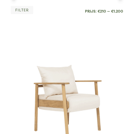
MIN.
MAX
FILTER
PRIJS:
€210
—
€1.200
PRIJ
PRIJ