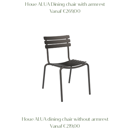
Dit
Houe ALUA Dining chair with armrest
product
OPTIES SELECTEREN
Vanaf
€
269,00
heeft
meerdere
variaties.
Deze
optie
kan
gekozen
worden
op
de
productpagina
Dit
Houe ALUA dining chair without armrest
product
OPTIES SELECTEREN
Vanaf
€
219,00
heeft