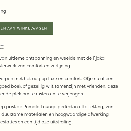
ing
EN AAN WINKELWAGEN
 van ultieme ontspanning en weelde met de Fjaka
erwerk van comfort en verfijning.
rpen met het oog op luxe en comfort. Of je nu alleen
oed boek of gezellig wilt samenzijn met vrienden, deze
ende plek om te rusten en te verjongen.
erp past de Pomalo Lounge perfect in elke setting, van
De duurzame materialen en hoogwaardige afwerking
taties en een tijdloze uitstraling.