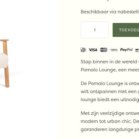
Beschikbaar via nabestell
Fjaka
TOEVOEG
–
Pomalo
lounge
aantal
Stap binnen in de wereld
Pomalo Lounge, een meest
De Pomalo Lounge is ontwo
wilt ontspannen met een g
lounge biedt een uitnodig
Met zijn veelzijdige ontw
modern tot urban chic. 
garanderen langdurige pres