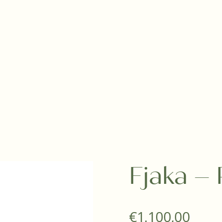
Fjaka –
€
1.100,00