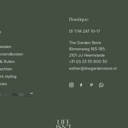
Boutique
DI T/M ZAT 10-17
e
The Garden Store
Betalen
Binnenweg 183-185
Verzendkosten
2101 JJ Heemstede
& Ruilen
+31 (0) 23 55 800 30
esther@thegardenstore.nl
lachten
nt styling
dvies