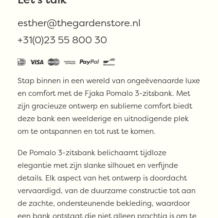
Beschikbaar via nabestelling
esther@thegardenstore.nl
Fjaka
TOEVOEGEN AAN WINKELWAGEN
–
+31(0)23 55 800 30
Pomalo
3
zits
Stap binnen in een wereld van ongeëvenaarde luxe
aantal
en comfort met de Fjaka Pomalo 3-zitsbank. Met
zijn gracieuze ontwerp en sublieme comfort biedt
deze bank een weelderige en uitnodigende plek
om te ontspannen en tot rust te komen.
De Pomalo 3-zitsbank belichaamt tijdloze
elegantie met zijn slanke silhouet en verfijnde
details. Elk aspect van het ontwerp is doordacht
vervaardigd, van de duurzame constructie tot aan
de zachte, ondersteunende bekleding, waardoor
een bank ontstaat die niet alleen prachtig is om te