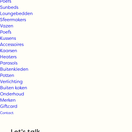
Poefs
Sunbeds
Loungebedden
Sfeermakers
Vazen
Poefs
Kussens
Accessoires
Kaarsen
Heaters
Parasols
Buitenkleden
Fjaka – Pomalo
Potten
Verlichting
Buiten koken
3 zits
Onderhoud
Merken
Giftcard
Contact
€
2.645,00
Let's talk