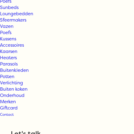
Poefs
Sunbeds
Loungebedden
Sfeermakers
Vazen
Poefs
Kussens
Accessoires
Kaarsen
Heaters
Parasols
Buitenkleden
HK Living –
Potten
Verlichting
Buiten koken
Outdoor sofa
Onderhoud
Merken
Giftcard
teak, botanical
Contact
Let's talk