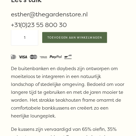
€
3.295,00
esther@thegardenstore.nl
Beschikbaar via nabestelling
+31(0)23 55 800 30
HK
TOEVOEGEN AAN WINKELWAGEN
Living
-
Outdoor
sofa
De buitenbanken en daybeds zijn ontworpen om
teak,
moeiteloos te integreren in een natuurlijk
botanical
landschap of stedelijke omgeving. Bedoeld om voor
aantal
langere tijd te gebruiken en met de jaren mooier te
worden. Het strakke teakhouten frame omarmt de
comfortabele bankkussens en creëert zo een
heerlijke loungeplek.
De kussens zijn vervaardigd van 65% olefin, 35%