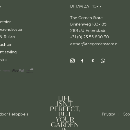
DI T/M ZAT 10-17
e
The Garden Store
Betalen
Binnenweg 183-185
Verzendkosten
2101 JJ Heemstede
& Ruilen
+31 (0) 23 55 800 30
esther@thegardenstore.nl
lachten
nt styling
dvies
 door
Hellopixels
Privacy
|
Coo