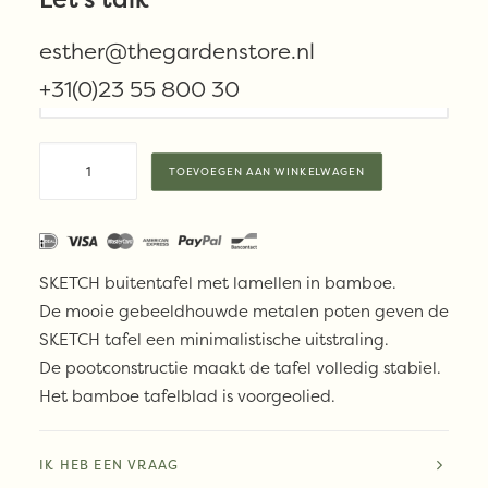
esther@thegardenstore.nl
maat
+31(0)23 55 800 30
Houe
TOEVOEGEN AAN WINKELWAGEN
Table
SKETCH
aantal
SKETCH buitentafel met lamellen in bamboe.
De mooie gebeeldhouwde metalen poten geven de
SKETCH tafel een minimalistische uitstraling.
De pootconstructie maakt de tafel volledig stabiel.
Het bamboe tafelblad is voorgeolied.
IK HEB EEN VRAAG