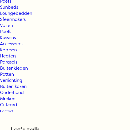
Poefs
Sunbeds
Loungebedden
Sfeermakers
Vazen
Poefs
Kussens
Accessoires
Kaarsen
Heaters
Parasols
Buitenkleden
Potten
Verlichting
Houe Table
Buiten koken
Onderhoud
Merken
SKETCH
Giftcard
Contact
Vanaf
€
999,00
Let's talk