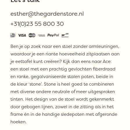
Max
esther@thegardenstore.nl
TOEVOEGEN AAN WINKELWAGEN
&
+31(0)23 55 800 30
Luuk
ACE
dining
Ben je op zoek naar een stoel zonder armleuningen,
chair
waardoor je een riante hoeveelheid zitplaatsen aan
aantal
je eettafel kunt creëren? Kijk dan eens naar Ace:
een stoel met een prachtig gevlochten fiberdraad
en ranke, gegalvaniseerde stalen poten, beide in
de kleur ‘stone’. Stone is heel goed te combineren
met diverse andere neutrale of meer uitgesproken
tinten. Het design van de stoel wordt gekenmerkt
door gebogen lijnen, zowel in de zitting als in het
frame én in de handige sledepoten met afgeronde
hoeken.