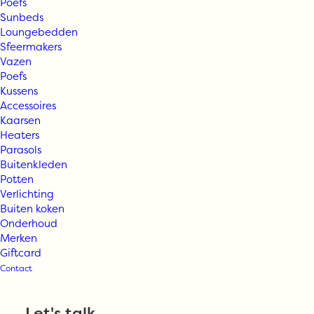
Poefs
Sunbeds
Loungebedden
Sfeermakers
Vazen
Poefs
Kussens
Accessoires
Kaarsen
Heaters
Parasols
Buitenkleden
Max & Luuk ACE
Potten
Verlichting
Buiten koken
dining chair
Onderhoud
Merken
Giftcard
Contact
€
399,00
Let's talk
Beschikbaar via nabestelling