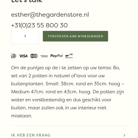
kleur
esther@thegardenstore.nl
+31(0)23 55 800 30
Max
TOEVOEGEN AAN WINKELWAGEN
&
Luuk
BO
planter
Om de puntjes op de i te zetten op uw terras: Bo,
set
set van 2 potten in naturel of lava voor uw
aantal
buitenplanten. Small: 38cm. rond en 35cm. hoog –
Medium 47cm. rond en 43cm. hoog. De potten zijn
water en vorstbestendig en dus geschikt voor
buiten, maar zullen ook in uw interieur niet
misstaan.
IK HEB EEN VRAAG