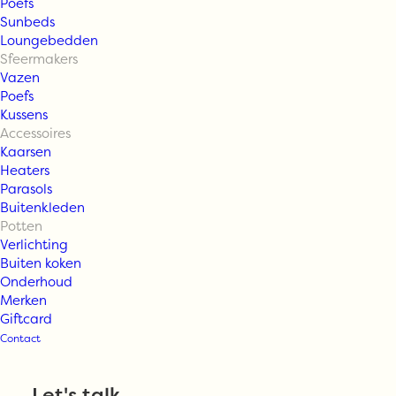
Poefs
Sunbeds
Loungebedden
Sfeermakers
Vazen
Poefs
Kussens
Accessoires
Kaarsen
Heaters
Parasols
Buitenkleden
Max & Luuk BO
Potten
Verlichting
Buiten koken
planter set
Onderhoud
Merken
Giftcard
Contact
Vanaf
€
549,00
Let's talk