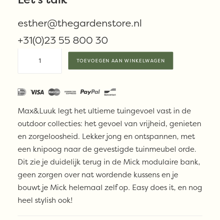
€
1.098,00
esther@thegardenstore.nl
Beschikbaar via nabestelling
+31(0)23 55 800 30
Max
TOEVOEGEN AAN WINKELWAGEN
&
Luuk
MICK
coffee
Max&Luuk legt het ultieme tuingevoel vast in de
table
outdoor collecties: het gevoel van vrijheid, genieten
aantal
en zorgeloosheid. Lekker jong en ontspannen, met
een knipoog naar de gevestigde tuinmeubel orde.
Dit zie je duidelijk terug in de Mick modulaire bank,
geen zorgen over nat wordende kussens en je
bouwt je Mick helemaal zelf op. Easy does it, en nog
heel stylish ook!