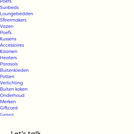
Poefs
Sunbeds
Loungebedden
Sfeermakers
Vazen
Poefs
Kussens
Accessoires
Kaarsen
Heaters
Parasols
Buitenkleden
Max & Luuk
Potten
Verlichting
Buiten koken
MICK coffee
Onderhoud
Merken
Giftcard
table
Contact
Let's talk