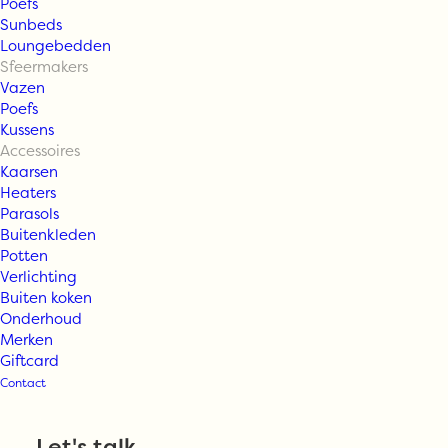
Poefs
Sunbeds
Loungebedden
Sfeermakers
Vazen
Poefs
Kussens
Accessoires
Kaarsen
Heaters
Parasols
Buitenkleden
Mon Dada –
Potten
Verlichting
Buiten koken
Octo Binnen
Onderhoud
Merken
Giftcard
Diffuser –
Contact
Marrakesh
Let's talk