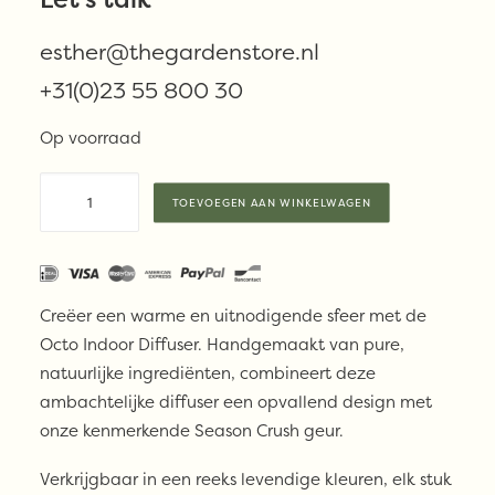
esther@thegardenstore.nl
€
88,00
+31(0)23 55 800 30
Op voorraad
Mon
TOEVOEGEN AAN WINKELWAGEN
Dada
-
Octo
Binnen
Creëer een warme en uitnodigende sfeer met de
Diffuser
Octo Indoor Diffuser. Handgemaakt van pure,
-
natuurlijke ingrediënten, combineert deze
Marrakesh
ambachtelijke diffuser een opvallend design met
aantal
onze kenmerkende Season Crush geur.
Verkrijgbaar in een reeks levendige kleuren, elk stuk