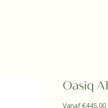
Oasiq AT
Vanaf
€
445,00