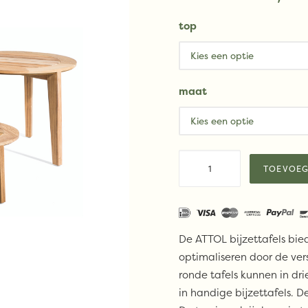
top
maat
Oasiq
TOEVOEG
ATTOL
side
table
aantal
De ATTOL bijzettafels bied
optimaliseren door de ve
ronde tafels kunnen in dr
in handige bijzettafels. D