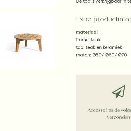
De top is verkrijgbaar in 
Extra productinfo
materiaal
frame: teak
top: teak en keramiek
maten: Ø50/ Ø60/ Ø70
Accessoires de vol
verzonden