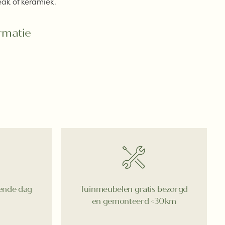
teak of keramiek.
rmatie
gende dag
Tuinmeubelen gratis bezorgd
en gemonteerd <30km