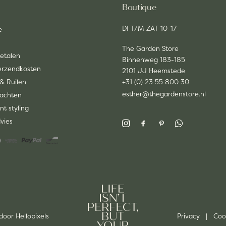
Boutique
DI T/M ZAT 10-17
e
The Garden Store
Betalen
Binnenweg 183-185
Verzendkosten
2101 JJ Heemstede
& Ruilen
+31 (0) 23 55 800 30
esther@thegardenstore.nl
lachten
nt styling
dvies
 door
Hellopixels
Privacy
|
Coo