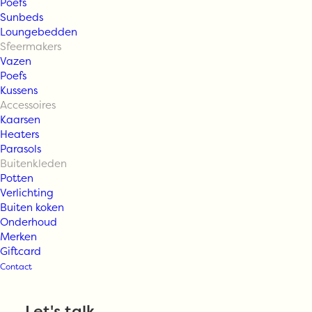
Poefs
Sunbeds
Loungebedden
Sfeermakers
Vazen
Pappelina
Poefs
Kussens
Accessoires
vloerkleed SVEA
Kaarsen
Heaters
Parasols
Buitenkleden
Vanaf
€
1.645,00
Potten
Verlichting
Buiten koken
Kleur
Onderhoud
Merken
Giftcard
Contact
Pappelina
TOEVOEGEN AAN WINKELWAGEN
vloerkleed
Let's talk