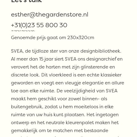
SVEA
aantal
esther@thegardenstore.nl
De prijs is afhankelijk van het formaat van het
+31(0)23 55 800 30
vloerkleed.
Genoemde prijs gaat om 230x320cm
SVEA, de tijdloze ster van onze designbibliotheek.
Al meer dan 15 jaar siert SVEA ons designarchief en
verovert het de harten met zijn glinsterende en
discrete look. Dit vloerkleed is een echte klassieker
geworden en voegt een vleugje elegantie en allure
toe aan elke ruimte. De veelzijdigheid van SVEA
maakt hem geschikt voor zowel binnen- als
buitengebruik, zodat u hem moeiteloos in elke
ruimte van uw huis kunt plaatsen. Het ingetogen
ontwerp en het neutrale kleurenpalet maken het
gemakkelijk om te matchen met bestaande