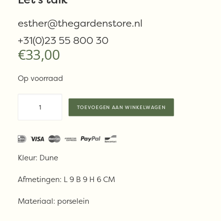
Alabaster Dune
esther@thegardenstore.nl
+31(0)23 55 800 30
€
33,00
Op voorraad
Serax
TOEVOEGEN AAN WINKELWAGEN
-
Koffiekop
Alabaster
Dune
Kleur: Dune
aantal
Afmetingen: L 9 B 9 H 6 CM
Materiaal:
porselein