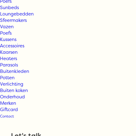
Poefs
Sunbeds
Loungebedden
Sfeermakers
Vazen
Poefs
Kussens
Accessoires
Kaarsen
Heaters
Parasols
Buitenkleden
Potten
Verlichting
Buiten koken
Onderhoud
Serax –
Merken
Giftcard
Contact
Koffiekop
Let's talk