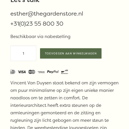
esther@thegardenstore.nl
€
439,00
+31(0)23 55 800 30
Beschikbaar via nabestelling
Serax
TOEVOEGEN AAN WINKELWAGEN
lounge
chair
August
aantal
Vincent Van Duysen staat bekend om zijn vermogen
om puur minimalisme op zijn eigen unieke manier
naadloos om te zetten in comfort. De
interieurarchitect heeft extra steunen op de
armleuningen gemonteerd en de zitting en
rugleuning zijn licht gebogen om meer steun te
bieden. De weerbestendige loungestoelen zijn