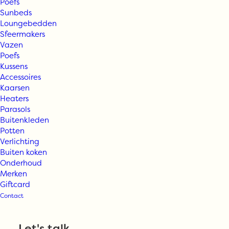
Poefs
Sunbeds
Loungebedden
Sfeermakers
Vazen
Poefs
Kussens
Accessoires
Kaarsen
Heaters
Parasols
Buitenkleden
Potten
Verlichting
Buiten koken
Onderhoud
Merken
Giftcard
Serax lounge
Contact
chair August
Let's talk