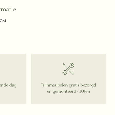
rmatie
2 CM
gende dag
Tuinmeubelen gratis bezorgd
en gemonteerd <30km