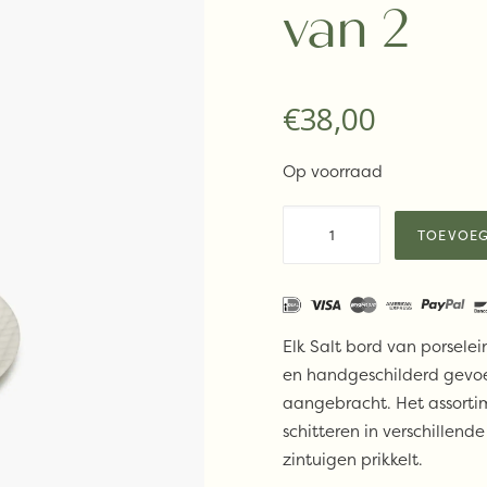
van 2
€
38,00
Op voorraad
Serax
TOEVOEG
x
Kelly
Wearstler-
Ontbijtbord
Elk Salt bord van porsele
Salt
en handgeschilderd gevoe
Zuma
aangebracht. Het assortim
set
schitteren in verschillen
van
zintuigen prikkelt.
2