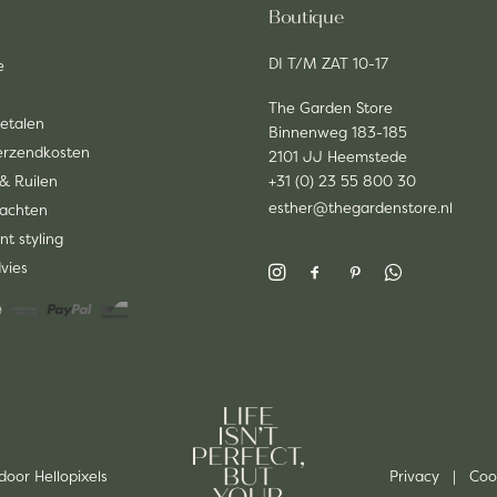
Boutique
DI T/M ZAT 10-17
e
The Garden Store
Betalen
Binnenweg 183-185
Verzendkosten
2101 JJ Heemstede
& Ruilen
+31 (0) 23 55 800 30
esther@thegardenstore.nl
lachten
nt styling
dvies
 door
Hellopixels
Privacy
|
Coo