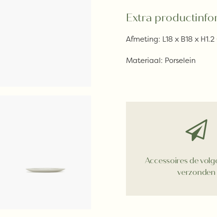
aantal
Extra productinfo
Afmeting: L18 x B18 x H1.
Materiaal: Porselein
Accessoires de vol
verzonden