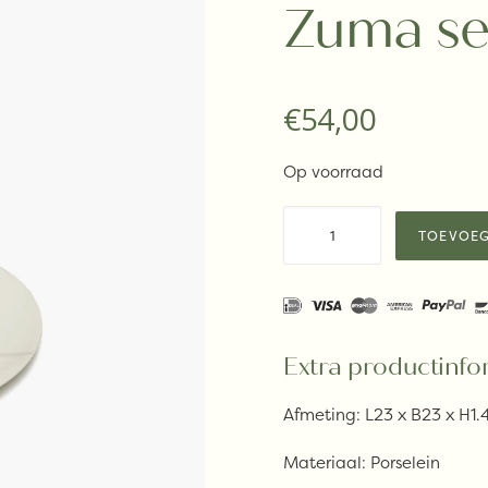
Zuma se
€
54,00
Op voorraad
Serax
TOEVOEG
x
Kelly
Wearstler
–
Voorgerechtbord
Extra productinfo
Salt
Afmeting: L23 x B23 x H1
Zuma
set
Materiaal: Porselein
van