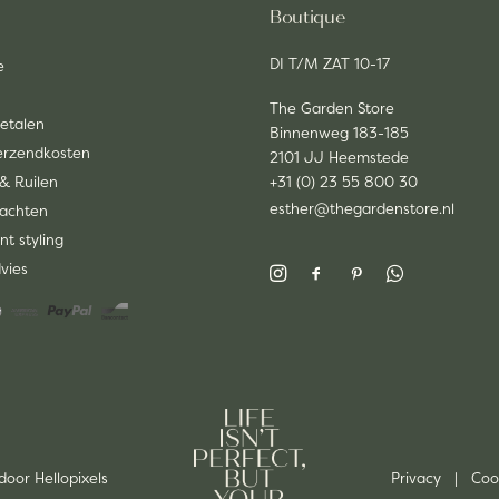
Boutique
DI T/M ZAT 10-17
e
The Garden Store
Betalen
Binnenweg 183-185
Verzendkosten
2101 JJ Heemstede
& Ruilen
+31 (0) 23 55 800 30
esther@thegardenstore.nl
lachten
nt styling
dvies
 door
Hellopixels
Privacy
|
Coo