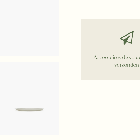
2
aantal
Accessoires de vol
verzonden