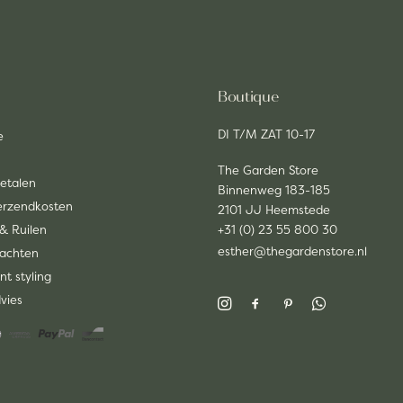
Boutique
DI T/M ZAT 10-17
e
The Garden Store
Betalen
Binnenweg 183-185
Verzendkosten
2101 JJ Heemstede
& Ruilen
+31 (0) 23 55 800 30
esther@thegardenstore.nl
lachten
nt styling
dvies