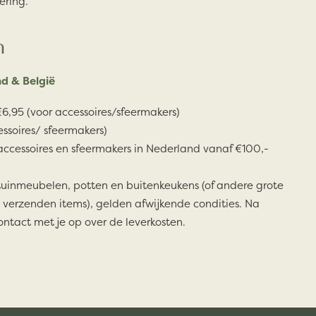
ering.
n
d & België
6,95 (voor accessoires/sfeermakers)
essoires/ sfeermakers)
accessoires en sfeermakers in Nederland vanaf €100,-
tuinmeubelen, potten en buitenkeukens (of andere grote
 verzenden items), gelden afwijkende condities. Na
ontact met je op over de leverkosten.