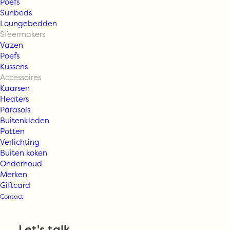
Poefs
Sunbeds
Loungebedden
Sfeermakers
Vazen
Silk-ka
Poefs
Kussens
Accessoires
eucalyptus tak
Kaarsen
Heaters
Parasols
bordeaux 96 cm
Buitenkleden
Potten
Verlichting
Buiten koken
€
10,95
Onderhoud
Merken
Giftcard
Op voorraad
Contact
Silk-
TOEVOEGEN AAN WINKELWAGEN
ka
Let's talk