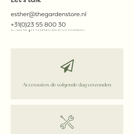
eucalyptus
tak
esther@thegardenstore.nl
bordeaux
+31(0)23 55 800 30
96
Extra productinformatie
cm
aantal
Accessoires de volgende dag verzonden