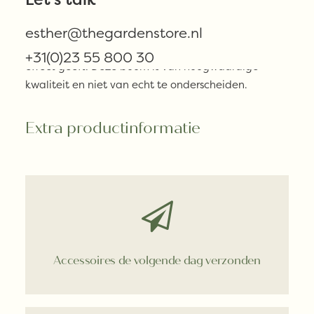
Mooie kunst eyecatcher van Nederlands mooiste
kunstplanten- en bloemen merk; Silkka. De plant is
esther@thegardenstore.nl
210cm hoog en heeft een fijn blad, wat een heel tof
+31(0)23 55 800 30
effect geeft! Deze boom is van hoogwaardige
kwaliteit en niet van echt te onderscheiden.
Extra productinformatie
Accessoires de volgende dag verzonden