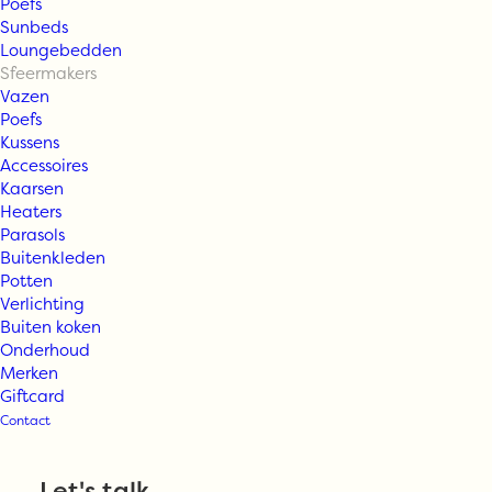
Poefs
Sunbeds
Loungebedden
Sfeermakers
Vazen
Poefs
Kussens
Accessoires
Kaarsen
Silk-ka – plant
Heaters
Parasols
Buitenkleden
groen 210 cm
Potten
Verlichting
Buiten koken
Onderhoud
€
695,00
Merken
Giftcard
Contact
Uitverkocht
Let's talk