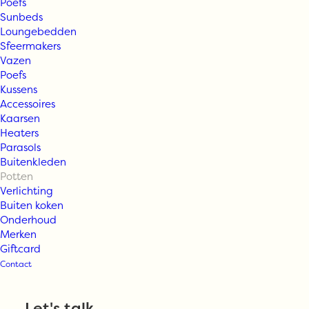
Poefs
Sunbeds
Loungebedden
Sfeermakers
Vazen
Tine K Home
Poefs
Kussens
Accessoires
POT | CLAY | H
Kaarsen
Heaters
Parasols
60 CM |
Buitenkleden
Potten
Verlichting
Buiten koken
€
222,95
Onderhoud
Merken
Giftcard
Uitverkocht
Contact
Let's talk