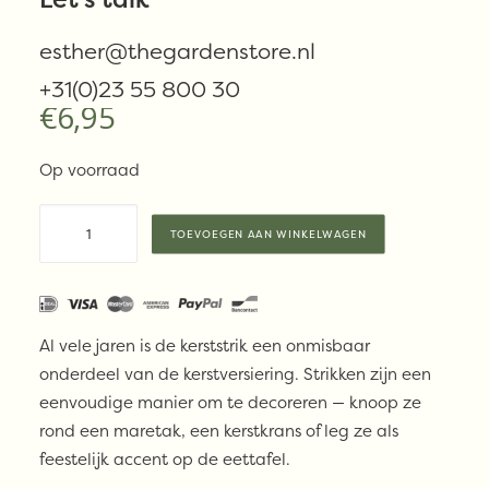
| BRUIN
esther@thegardenstore.nl
+31(0)23 55 800 30
€
6,95
Op voorraad
TineKhome
TOEVOEGEN AAN WINKELWAGEN
-
KERSTSTRIK
|
GERECYCLED
Al vele jaren is de kerststrik een onmisbaar
KATOEN
onderdeel van de kerstversiering. Strikken zijn een
|
eenvoudige manier om te decoreren — knoop ze
17
rond een maretak, een kerstkrans of leg ze als
X
feestelijk accent op de eettafel.
10