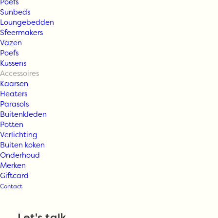
Poefs
Sunbeds
Loungebedden
Sfeermakers
Vazen
TineKhome –
Poefs
Kussens
Accessoires
KERSTSTRIK |
Kaarsen
Heaters
Parasols
GERECYCLED
Buitenkleden
Potten
KATOEN | 17 X
Verlichting
Buiten koken
Onderhoud
10 CM –
Merken
Giftcard
Contact
KERSTSTRIK | M
Let's talk