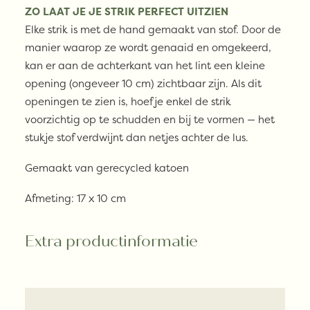
CM
ZO LAAT JE JE STRIK PERFECT UITZIEN
-
Elke strik is met de hand gemaakt van stof. Door de
KERSTSTRIK
manier waarop ze wordt genaaid en omgekeerd,
|
kan er aan de achterkant van het lint een kleine
M
opening (ongeveer 10 cm) zichtbaar zijn. Als dit
|
openingen te zien is, hoef je enkel de strik
BRUIN
voorzichtig op te schudden en bij te vormen — het
aantal
stukje stof verdwijnt dan netjes achter de lus.
Gemaakt van gerecycled katoen
Afmeting: 17 x 10 cm
Extra productinformatie