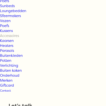
Poefs
Sunbeds
Loungebedden
Sfeermakers
Vazen
TineKhome –
Poefs
Kussens
Accessoires
KERSTSTRIK |
Kaarsen
Heaters
Parasols
KATOEN | 28 X
Buitenkleden
Potten
18 CM –
Verlichting
Buiten koken
Onderhoud
KERSTSTRIK | L-
Merken
Giftcard
Contact
CREAM
Let's talk