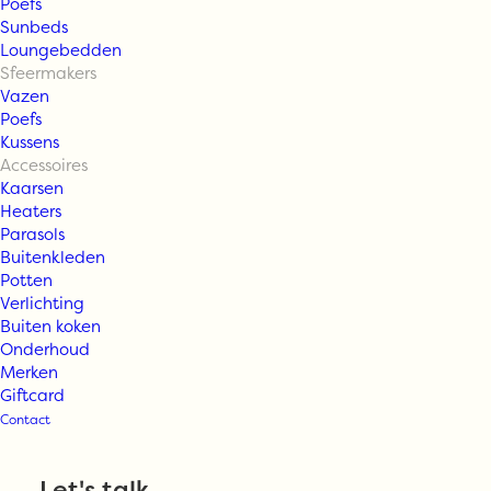
Poefs
Sunbeds
Loungebedden
Sfeermakers
Vazen
Poefs
Kussens
Accessoires
Kaarsen
Heaters
Parasols
Buitenkleden
Urban Nature
Potten
Verlichting
Buiten koken
Culture schaal
Onderhoud
Merken
Giftcard
Flad
Contact
Let's talk