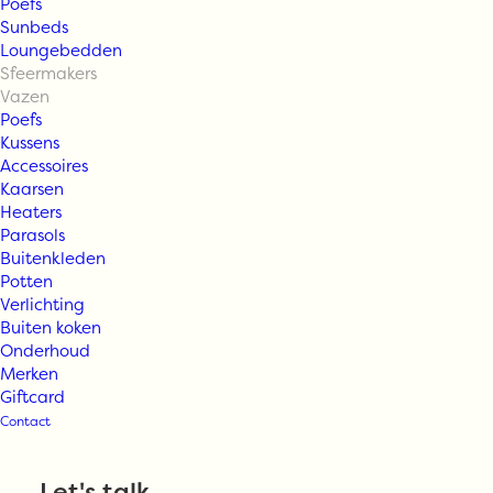
Poefs
Sunbeds
Loungebedden
Sfeermakers
Vazen
Poefs
Kussens
Accessoires
Kaarsen
Heaters
Parasols
Buitenkleden
Urban Nature
Potten
Verlichting
Buiten koken
Culture Vaas
Onderhoud
Merken
Giftcard
Ama
Contact
Let's talk