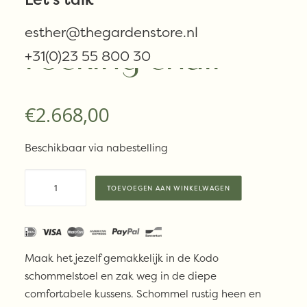
Sheppard KODO
esther@thegardenstore.nl
rocking chair
+31(0)23 55 800 30
€
2.668,00
Beschikbaar via nabestelling
Vincent
TOEVOEGEN AAN WINKELWAGEN
Sheppard
KODO
rocking
chair
Maak het jezelf gemakkelijk in de Kodo
aantal
schommelstoel en zak weg in de diepe
comfortabele kussens. Schommel rustig heen en