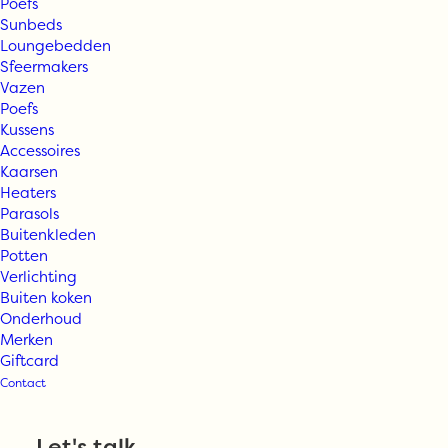
Poefs
Sunbeds
Loungebedden
Sfeermakers
Vazen
Poefs
Kussens
Accessoires
Kaarsen
Heaters
Parasols
Buitenkleden
Potten
Verlichting
Buiten koken
Onderhoud
Merken
Giftcard
Contact
Vincent
Let's talk