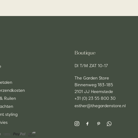
Boutique
DI T/M ZAT 10-17
e
The Garden Store
Betalen
Binnenweg 183-185
Verzendkosten
2101 JJ Heemstede
& Ruilen
+31 (0) 23 55 800 30
esther@thegardenstore.nl
lachten
nt styling
dvies