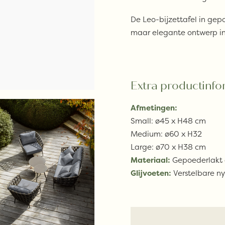
De Leo-bijzettafel in gep
maar elegante ontwerp in
Extra productinfo
Afmetingen:
Small: ø45 x H48 cm
Medium: ø60 x H32
Large: ø70 x H38 cm
Materiaal:
Gepoederlakt
Glijvoeten:
Verstelbare ny