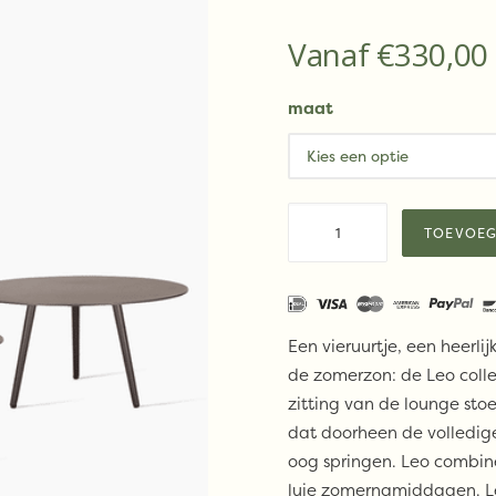
Vanaf
€
330,00
maat
Vincent
TOEVOEG
Sheppard
LEO
side
table
Een vieruurtje, een heerlij
aantal
de zomerzon: de Leo colle
zitting van de lounge stoe
dat doorheen de volledige 
oog springen. Leo combine
luie zomernamiddagen. Leu