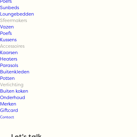
Poefs
Sunbeds
Loungebedden
Sfeermakers
Vazen
Poefs
Kussens
Accessoires
Kaarsen
Heaters
Parasols
Buitenkleden
Potten
Verlichting
Buiten koken
Vincent
Onderhoud
Merken
Giftcard
Sheppard
Contact
Lichtsnoer Light
Let's talk