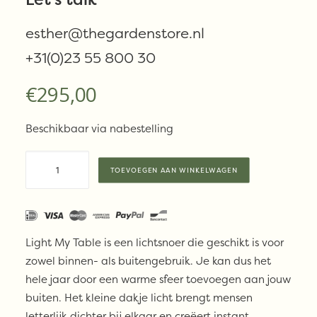
my table
esther@thegardenstore.nl
+31(0)23 55 800 30
€
295,00
Beschikbaar via nabestelling
Vincent
TOEVOEGEN AAN WINKELWAGEN
Sheppard
Lichtsnoer
Light
my
Light My Table is een lichtsnoer die geschikt is voor
table
zowel binnen- als buitengebruik. Je kan dus het
aantal
hele jaar door een warme sfeer toevoegen aan jouw
buiten. Het kleine dakje licht brengt mensen
letterlijk dichter bij elkaar en creëert instant