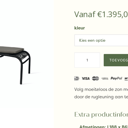
Vanaf
€
1.395,
kleur
Vincent
TOEVOEG
Sheppard
LOOP
sunlounger
aantal
Volg moeiteloos de zon met
door de rugleuning aan te
Extra productinfo
Afmetingen:
L188 x B6