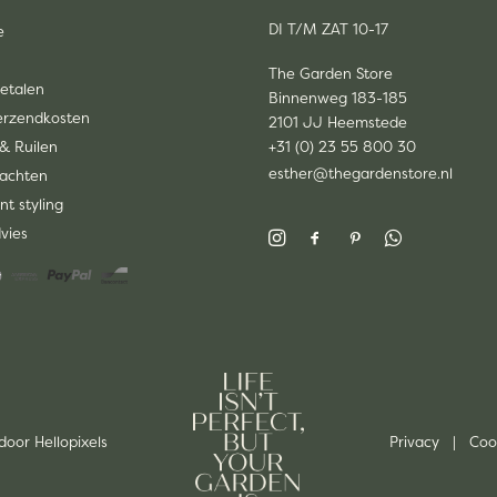
DI T/M ZAT 10-17
e
The Garden Store
Betalen
Binnenweg 183-185
Verzendkosten
2101 JJ Heemstede
& Ruilen
+31 (0) 23 55 800 30
esther@thegardenstore.nl
lachten
nt styling
dvies
 door
Hellopixels
Privacy
|
Coo