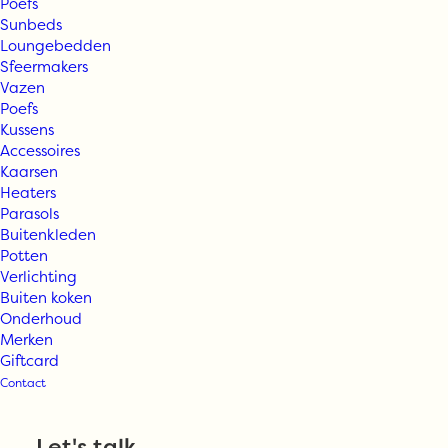
Poefs
Sunbeds
Loungebedden
Sfeermakers
Vazen
Poefs
Kussens
Accessoires
Kaarsen
Vincent
Heaters
Parasols
Buitenkleden
Sheppard
Potten
Verlichting
Buiten koken
WICKED
Onderhoud
Merken
Giftcard
Lounge chair
Contact
Let's talk