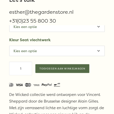
Vanaf
€
1.150,00
esther@thegardenstore.nl
Kleur Frame
+31(0)23 55 800 30
Kleur Seat vlechtwerk
Vincent
TOEVOEGEN AAN WINKELWAGEN
Sheppard
WICKED
Lounge
chair
De Wicked collectie werd ontworpen voor Vincent
aantal
Sheppard door de Brusselse designer Alain Gilles.
Met zijn verrassend lichte en luchtige vorm zorgt de