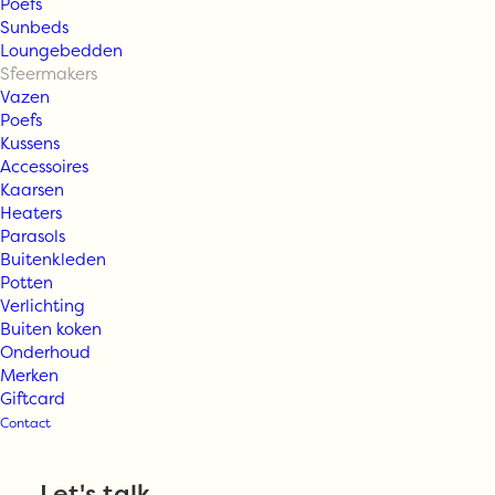
Poefs
Sunbeds
Loungebedden
Sfeermakers
Vazen
Poefs
Kussens
Accessoires
Kaarsen
Heaters
Parasols
Buitenkleden
Vondels
Potten
Verlichting
Buiten koken
Ornament glass
Onderhoud
Merken
Giftcard
opal soft pink
Contact
padel racket
Let's talk