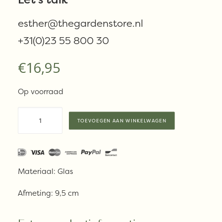
H9.5cm
esther@thegardenstore.nl
+31(0)23 55 800 30
€
16,95
Op voorraad
Vondels
TOEVOEGEN AAN WINKELWAGEN
Ornament
glass
opal
soft
Materiaal: Glas
pink
padel
Afmeting: 9,5 cm
racket
H9.5cm