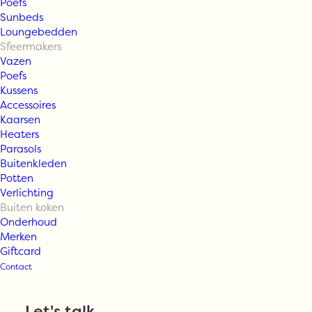
Poefs
Sunbeds
Loungebedden
Sfeermakers
Vazen
Poefs
Kussens
Accessoires
Kaarsen
Heaters
Parasols
Buitenkleden
Weltevree
Potten
Verlichting
Buiten koken
outdooroven XL
Onderhoud
Merken
Giftcard
base
Contact
Let's talk