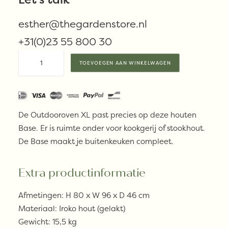
€
595,00
esther@thegardenstore.nl
Beschikbaar via nabestelling
+31(0)23 55 800 30
Weltevree
TOEVOEGEN AAN WINKELWAGEN
outdooroven
XL
base
aantal
De Outdooroven XL past precies op deze houten
Base. Er is ruimte onder voor kookgerij of stookhout.
De Base maakt je buitenkeuken compleet.
Extra productinformatie
Afmetingen: H 80 x W 96 x D 46 cm
Materiaal: Iroko hout (gelakt)
Gewicht: 15,5 kg