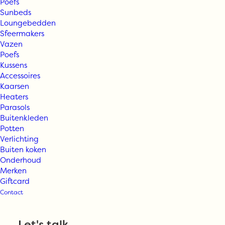
Poefs
Sunbeds
Loungebedden
Sfeermakers
Vazen
Poefs
Kussens
Accessoires
Kaarsen
Heaters
Parasols
Buitenkleden
Potten
Verlichting
Buiten koken
Onderhoud
Merken
Giftcard
Contact
Let's talk