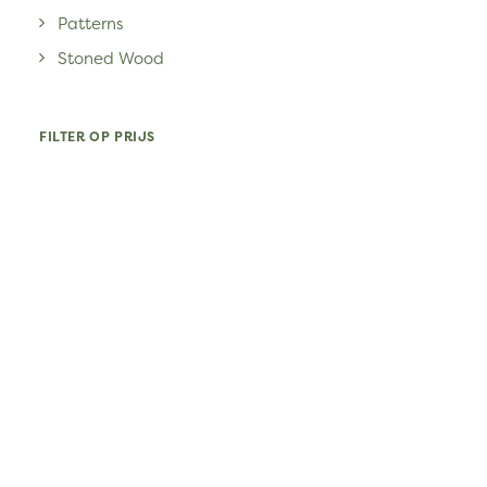
Patterns
Stoned Wood
FILTER OP PRIJS
MIN.
MAX
FILTER
PRIJS:
€180
—
€190
PRIJ
PRIJ