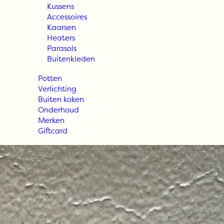
Kussens
Accessoires
Kaarsen
Heaters
Parasols
Buitenkleden
Potten
Verlichting
Buiten koken
Onderhoud
Merken
Giftcard