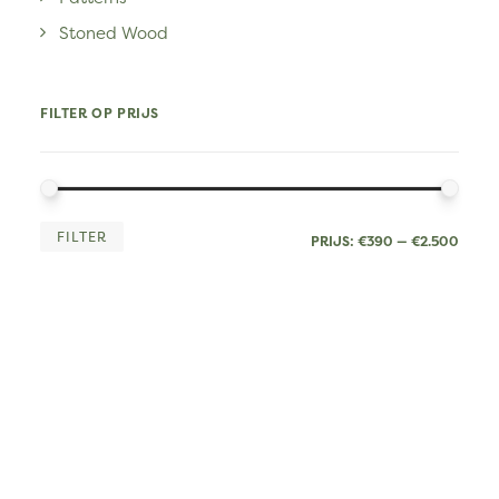
Stoned Wood
FILTER OP PRIJS
MIN.
MAX
FILTER
PRIJS:
€390
—
€2.500
PRIJ
PRIJ