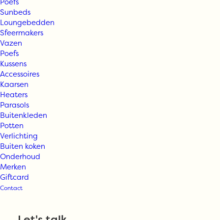
Poefs
Sunbeds
Loungebedden
Sfeermakers
Vazen
Poefs
Kussens
Accessoires
Kaarsen
Heaters
Parasols
Buitenkleden
Potten
Verlichting
Buiten koken
Onderhoud
Merken
Giftcard
Contact
Let's talk