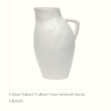
Deze
optie
kan
gekozen
worden
op
de
productpagina
Urban Nature Culture Vase twisted classic
LEES VERDER
€
109,95