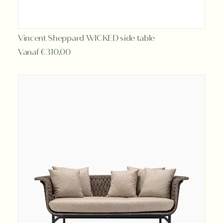
Dit
Vincent Sheppard WICKED side table
OPTIES SELECTEREN
product
Vanaf
€
310,00
heeft
meerdere
variaties.
Deze
optie
kan
gekozen
worden
op
de
productpagina