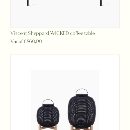
Dit
Vincent Sheppard WICKED coffee table
OPTIES SELECTEREN
product
Vanaf
€
860,00
heeft
meerdere
variaties.
Deze
optie
kan
gekozen
worden
op
de
productpagina