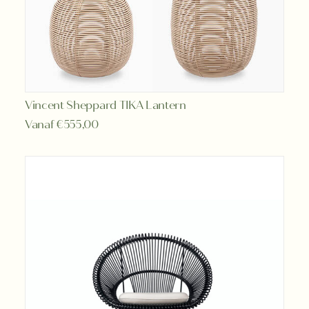
Dit
Vincent Sheppard TIKA Lantern
OPTIES SELECTEREN
product
Vanaf
€
555,00
heeft
meerdere
variaties.
Deze
optie
kan
gekozen
worden
op
de
productpagina