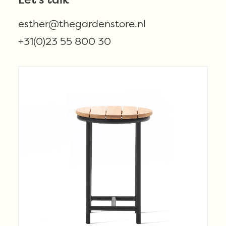
combineren zijn en die gewoon hartstikke
duurzaam zijn.
esther@thegardenstore.nl
Speciaal voor jullie uitgekozen, met liefde voor
+31(0)23 55 800 30
buiten.