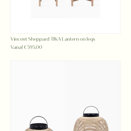
Dit
Vincent Sheppard TIKA Lantern on legs
OPTIES SELECTEREN
product
Vanaf
€
595,00
heeft
meerdere
variaties.
Deze
optie
kan
gekozen
worden
op
de
productpagina