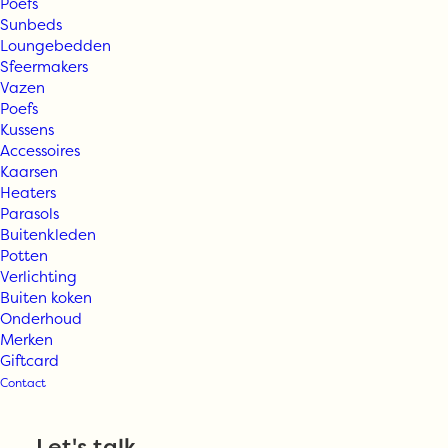
Poefs
Sunbeds
Loungebedden
Sfeermakers
Vazen
Poefs
Kussens
Accessoires
Kaarsen
Heaters
Parasols
Buitenkleden
Potten
Verlichting
The Garden Store (New) Classics
Buiten koken
Onderhoud
Merken
The Garden Store (New) Classics. Items die we al
Giftcard
vanaf de start of in onze begin dagen in de
Contact
collectie hebben. Items waarvan we weten dat
never nooit out of fashion gaan, die moeiteloos te
Let's talk