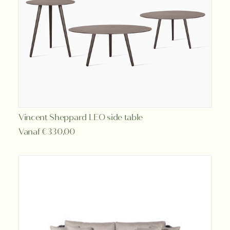
Dit
Vincent Sheppard LEO side table
OPTIES SELECTEREN
product
Vanaf
€
330,00
heeft
meerdere
variaties.
Deze
optie
kan
gekozen
worden
op