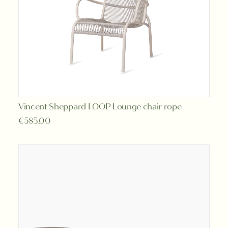
Vincent Sheppard LOOP Lounge chair rope
TOEVOEGEN AAN WINKELWAGEN
€
585,00