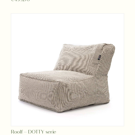
Dit
Roolf – DOTTY serie
OPTIES SELECTEREN