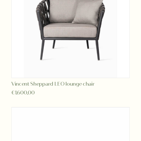
Vincent Sheppard LEO lounge chair
LEES VERDER
€
1.600,00