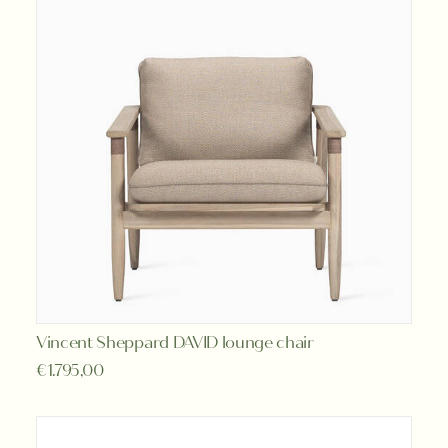
kan
gekozen
worden
op
de
productpagina
Vincent Sheppard DAVID lounge chair
TOEVOEGEN AAN WINKELWAGEN
€
1.795,00