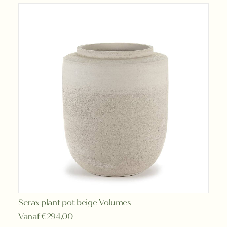
Dit
Serax plant pot beige Volumes
OPTIES SELECTEREN
product
Vanaf
€
294,00
heeft