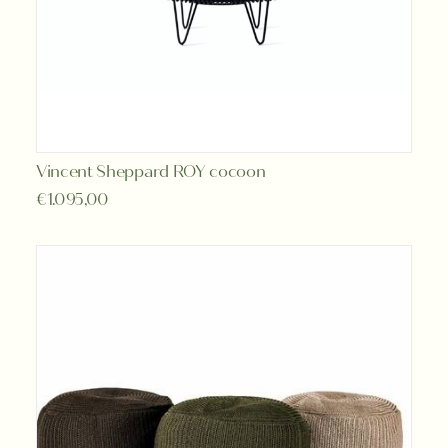
Vincent Sheppard ROY cocoon
TOEVOEGEN AAN WINKELWAGEN
€
1.095,00