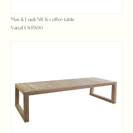
Dit
Max & Luuk NICK coffee table
OPTIES SELECTEREN
product
Vanaf
€
849,00
heeft
meerdere
variaties.
Deze
optie
kan
gekozen
worden
op
de
productpagina