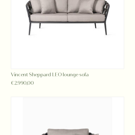
de
productpagina
Vincent Sheppard LEO lounge sofa
TOEVOEGEN AAN WINKELWAGEN
€
2.990,00