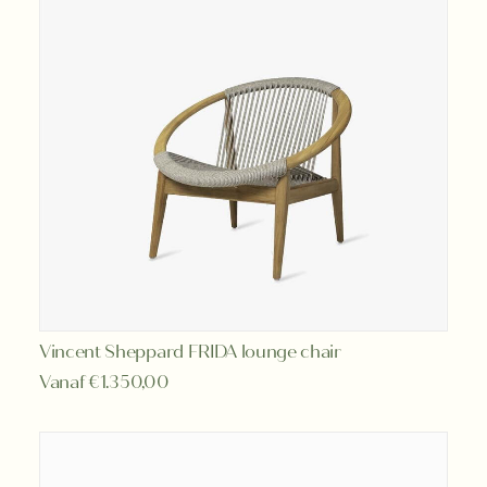
Dit
Vincent Sheppard FRIDA lounge chair
OPTIES SELECTEREN
product
Vanaf
€
1.350,00
heeft
meerdere
variaties.
Deze
optie