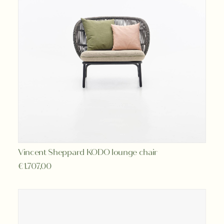
Vincent Sheppard KODO lounge chair
TOEVOEGEN AAN WINKELWAGEN
€
1.707,00