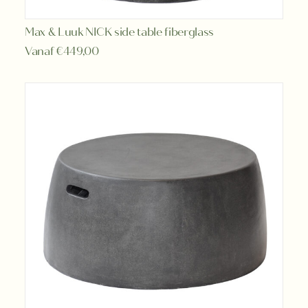
Dit
Max & Luuk NICK side table fiberglass
OPTIES SELECTEREN
product
Vanaf
€
449,00
heeft
meerdere
variaties.
Deze
optie
kan
gekozen
worden
op
de
productpagina