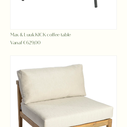
Dit
Max & Luuk KICK coffee table
OPTIES SELECTEREN
product
Vanaf
€
629,00
heeft
meerdere
variaties.
Deze
optie
kan
gekozen
worden
op
de
productpagina